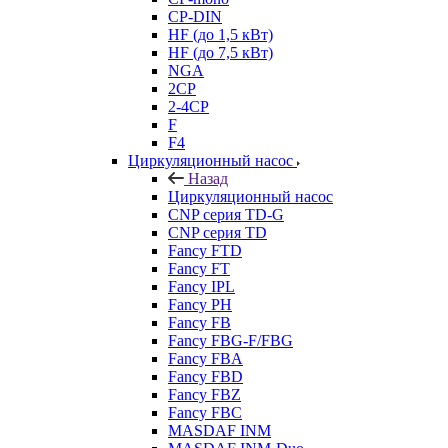
CP-DIN
HF (до 1,5 кВт)
HF (до 7,5 кВт)
NGA
2CP
2-4CP
F
F4
Циркуляционный насос
Назад
Циркуляционный насос
CNP серия TD-G
CNP серия TD
Fancy FTD
Fancy FT
Fancy IPL
Fancy PH
Fancy FB
Fancy FBG-F/FBG
Fancy FBA
Fancy FBD
Fancy FBZ
Fancy FBC
MASDAF INM