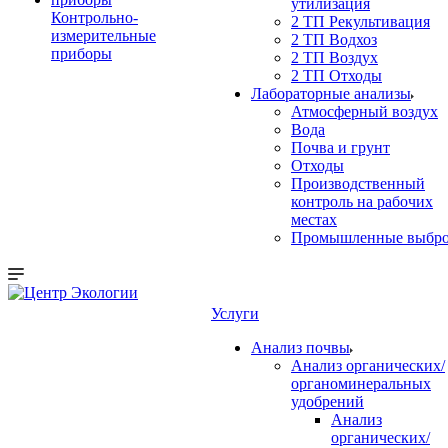
утилизация
Контрольно-
2 ТП Рекультивация
измерительные
2 ТП Водхоз
приборы
2 ТП Воздух
2 ТП Отходы
Лабораторные анализы
Атмосферный воздух
Вода
Почва и грунт
Отходы
Производственный
контроль на рабочих
местах
Промышленные выбр
Услуги
Анализ почвы
Анализ органических/
органоминеральных
удобрений
Анализ
органических/