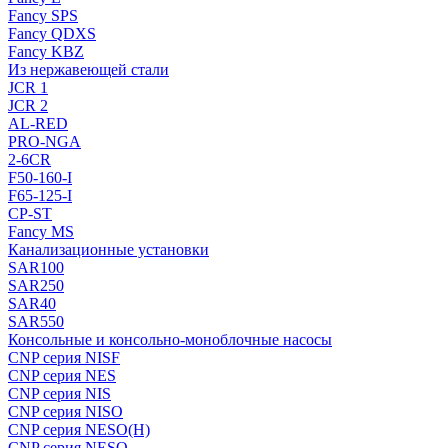
Fancy SPS
Fancy QDXS
Fancy KBZ
Из нержавеющей стали
JCR 1
JCR 2
AL-RED
PRO-NGA
2-6CR
F50-160-I
F65-125-I
CP-ST
Fancy MS
Канализационные установки
SAR100
SAR250
SAR40
SAR550
Консольные и консольно-моноблочные насосы
CNP серия NISF
CNP серия NES
CNP серия NIS
CNP серия NISO
CNP серия NESO(H)
CNP серия NESO