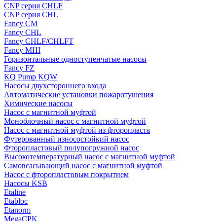
CNP серия CHLF
CNP серия CHL
Fancy CM
Fancy CHL
Fancy CHLF/CHLFT
Fancy MHI
Горизонтальные одноступенчатые насосы
Fancy FZ
KQ Pump KQW
Насосы двухстороннего входа
Автоматические установки пожаротушения
Химические насосы
Насос с магнитной муфтой
Моноблочный насос с магнитной муфтой
Насос с магнитной муфтой из фторопласта
Футерованный износостойкий насос
Фторопластовый полупогружной насос
Высокотемпературный насос с магнитной муфтой
Самовсасывающий насос с магнитной муфтой
Насос с фторопластовым покрытием
Насосы KSB
Etaline
Etabloc
Etanorm
MegaCPK