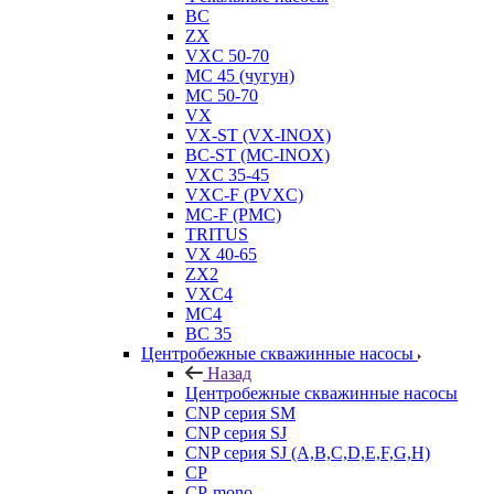
BC
ZX
VXC 50-70
MC 45 (чугун)
MC 50-70
VX
VX-ST (VX-INOX)
BC-ST (MC-INOX)
VXC 35-45
VXC-F (PVXC)
MC-F (PMC)
TRITUS
VX 40-65
ZX2
VXC4
MC4
BC 35
Центробежные скважинные насосы
Назад
Центробежные скважинные насосы
CNP серия SM
CNP серия SJ
CNP серия SJ (A,B,C,D,E,F,G,H)
CP
CP-mono