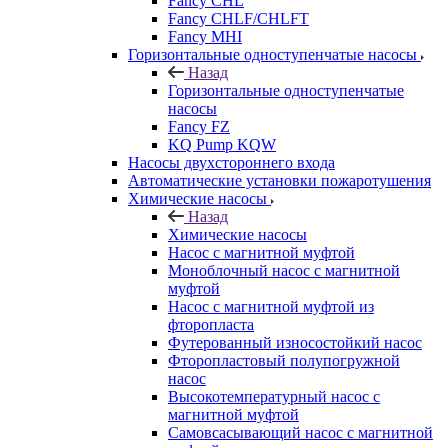
Fancy CHL
Fancy CHLF/CHLFT
Fancy MHI
Горизонтальные одноступенчатые насосы
Назад
Горизонтальные одноступенчатые
насосы
Fancy FZ
KQ Pump KQW
Насосы двухстороннего входа
Автоматические установки пожаротушения
Химические насосы
Назад
Химические насосы
Насос с магнитной муфтой
Моноблочный насос с магнитной
муфтой
Насос с магнитной муфтой из
фторопласта
Футерованный износостойкий насос
Фторопластовый полупогружной
насос
Высокотемпературный насос с
магнитной муфтой
Самовсасывающий насос с магнитной