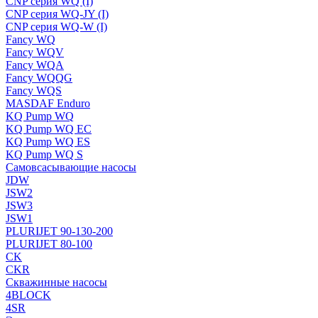
CNP серия WQ (I)
CNP серия WQ-JY (I)
CNP серия WQ-W (I)
Fancy WQ
Fancy WQV
Fancy WQA
Fancy WQQG
Fancy WQS
MASDAF Enduro
KQ Pump WQ
KQ Pump WQ EC
KQ Pump WQ ES
KQ Pump WQ S
Самовсасывающие насосы
JDW
JSW2
JSW3
JSW1
PLURIJET 90-130-200
PLURIJET 80-100
CK
CKR
Скважинные насосы
4BLOCK
4SR