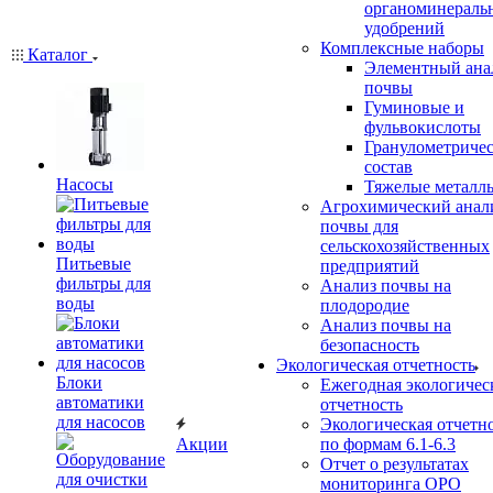
органоминераль
удобрений
Комплексные наборы
Каталог
Элементный ана
почвы
Гуминовые и
фульвокислоты
Гранулометриче
состав
Насосы
Тяжелые металл
Агрохимический анал
почвы для
сельскохозяйственных
Питьевые
предприятий
фильтры для
Анализ почвы на
воды
плодородие
Анализ почвы на
безопасность
Экологическая отчетность
Блоки
Ежегодная экологичес
автоматики
отчетность
для насосов
Экологическая отчетн
Акции
по формам 6.1-6.3
Отчет о результатах
мониторинга ОРО