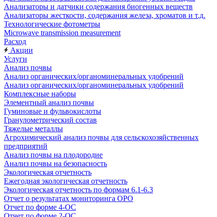
Анализаторы и датчики содержания биогенных веществ
Анализаторы жесткости, содержания железа, хроматов и т.д.
Технологические фотометры
Microwave transmission measurement
Расход
Акции
Услуги
Анализ почвы
Анализ органических/органоминеральных удобрений
Анализ органических/органоминеральных удобрений
Комплексные наборы
Элементный анализ почвы
Гуминовые и фульвокислоты
Гранулометрический состав
Тяжелые металлы
Агрохимический анализ почвы для сельскохозяйственных
предприятий
Анализ почвы на плодородие
Анализ почвы на безопасность
Экологическая отчетность
Ежегодная экологическая отчетность
Экологическая отчетность по формам 6.1-6.3
Отчет о результатах мониторинга ОРО
Отчет по форме 4-ОС
Отчет по форме 2-ОС