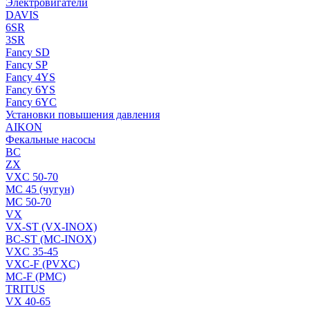
Электровигатели
DAVIS
6SR
3SR
Fancy SD
Fancy SP
Fancy 4YS
Fancy 6YS
Fancy 6YC
Установки повышения давления
AIKON
Фекальные насосы
BC
ZX
VXC 50-70
MC 45 (чугун)
MC 50-70
VX
VX-ST (VX-INOX)
BC-ST (MC-INOX)
VXC 35-45
VXC-F (PVXC)
MC-F (PMC)
TRITUS
VX 40-65