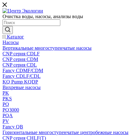
Очистка воды, насосы, анализы воды
Каталог
Насосы
Вертикальные многоступенчатые насосы
CNP серия CDLF
CNP серия CDM
CNP серия CDL
Fancy CDMF/CDM
Fancy CDLF/CDL
KQ Pump KQDP
Вихревые насосы
PK
PKS
PQ
PQ3000
PQA
PV
Fancy QB
Горизонтальные многоступенчатые центробежные насосы
CNP серия CHLF(T)