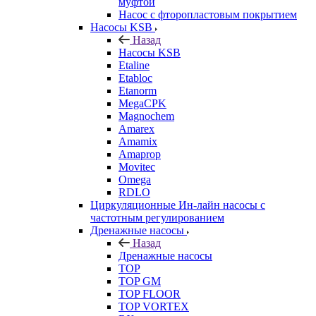
муфтой
Насос с фторопластовым покрытием
Насосы KSB
Назад
Насосы KSB
Etaline
Etabloc
Etanorm
MegaCPK
Magnochem
Amarex
Amamix
Amaprop
Movitec
Omega
RDLO
Циркуляционные Ин-лайн насосы с
частотным регулированием
Дренажные насосы
Назад
Дренажные насосы
TOP
TOP GM
TOP FLOOR
TOP VORTEX