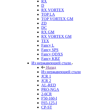
RX
D
RX VORTEX
TOP LA
TOP VORTEX GM
ZD
DC
RX GM
RX VORTEX GM
TEX
Fancy L
Fancy SPS
Fancy QDXS
Fancy KBZ
Из нержавеющей стали
Назад
Из нержавеющей стали
JCR 1
JCR 2
AL-RED
PRO-NGA
2-6CR
F50-160-I
F65-125-I
CP-ST