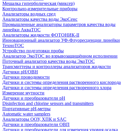
Мешалка гиперболическая (миксер)
Контрольно-измерительные приборы
Анализаторы водных сред
Анализаторы качества воды ЭкоСенс
Промышленные анализаторы параметров качества воды
линейки АкваТОС
Анализаторы жидкости ФОТОНИК-II
Инновационный анализатор УФ-Флуоресценции линейки
ТехноТОС
Устройство подготовки пробы
Анализатор ЭкоТОС во взрывозащищённом исполнении
Поточный анализатор качества воды ЭкоТОС
Трансмиттеры и контроллеры анализаторов жидкости
Датчики рН/ОВН
Датчики проводимости
Датчики и системы определения растворенного кислорода
Датчики и системы определения растворенного хлора
Измерение мутности
Датчики и преобразователи pH
Disinfection and chlorine sensors and transmitters
Портативные pH-метры
Automatic water samplers
Анализаторы ООУ, ХПК и SAC
Датчики и преобразователи ОВП
Датчики и преобразователи для измерения уровня осадка