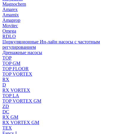
Magnochem
Amarex
Amamix
Amaprop
Movitec
Omega
RDLO
Циркуляционные Ин-лайн насосы с частотным
регулированием
Дренажные насосы
TOP
TOP GM
TOP FLOOR
TOP VORTEX
RX
D
RX VORTEX
TOP LA
TOP VORTEX GM
ZD
DC
RX GM
RX VORTEX GM
TEX
Fancy L