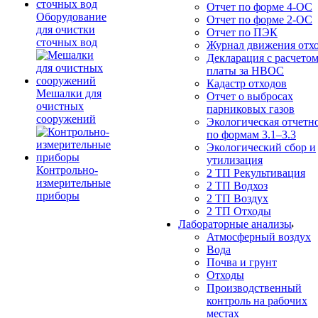
Отчет по форме 4-ОС
Оборудование
Отчет по форме 2-ОС
для очистки
Отчет по ПЭК
сточных вод
Журнал движения отх
Декларация с расчето
платы за НВОС
Кадастр отходов
Мешалки для
Отчет о выбросах
очистных
парниковых газов
сооружений
Экологическая отчетн
по формам 3.1–3.3
Экологический сбор и
утилизация
Контрольно-
2 ТП Рекультивация
измерительные
2 ТП Водхоз
приборы
2 ТП Воздух
2 ТП Отходы
Лабораторные анализы
Атмосферный воздух
Вода
Почва и грунт
Отходы
Производственный
контроль на рабочих
местах