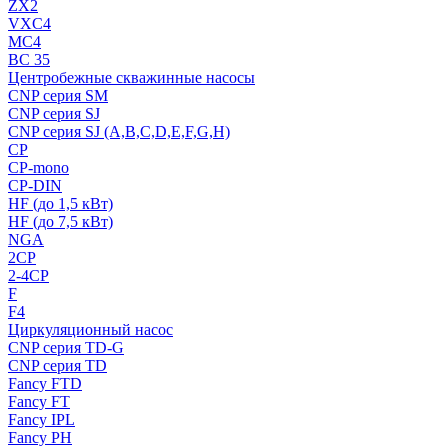
ZX2
VXC4
MC4
BC 35
Центробежные скважинные насосы
CNP серия SM
CNP серия SJ
CNP серия SJ (A,B,C,D,E,F,G,H)
CP
CP-mono
CP-DIN
HF (до 1,5 кВт)
HF (до 7,5 кВт)
NGA
2CP
2-4CP
F
F4
Циркуляционный насос
CNP серия TD-G
CNP серия TD
Fancy FTD
Fancy FT
Fancy IPL
Fancy PH