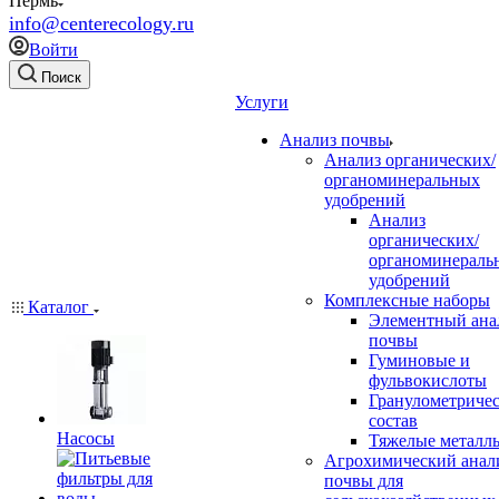
Пермь
info@centerecology.ru
Войти
Поиск
Услуги
Анализ почвы
Анализ органических/
органоминеральных
удобрений
Анализ
органических/
органоминераль
удобрений
Комплексные наборы
Каталог
Элементный ана
почвы
Гуминовые и
фульвокислоты
Гранулометриче
состав
Насосы
Тяжелые металл
Агрохимический анал
почвы для