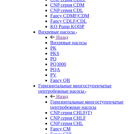
CNP серия CDM
CNP серия CDL
Fancy CDMF/CDM
Fancy CDLF/CDL
KQ Pump KQDP
Вихревые насосы
Назад
Вихревые насосы
PK
PKS
PQ
PQ3000
PQA
PV
Fancy QB
Горизонтальные многоступенчатые
центробежные насосы
Назад
Горизонтальные многоступенчатые
центробежные насосы
CNP серия CHLF(T)
CNP серия CHLF
CNP серия CHL
Fancy CM