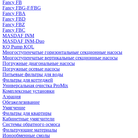
Fancy FB
Fancy FBG-F/FBG
Fancy FBA
Fancy FBD
Fancy FBZ
Fancy FBC
MASDAF INM
MASDAF INM-Duo
KQ Pump KQL
Многоступенчатые горизонтальные секционные насосы
Многоступенчатые вертикальные секционные насосы
Погружные диагональные насосы
Погружные осевые насосы
Питьевые фильтры для воды
Фильтры для коттеджей
Универсальная очистка ProMix
Комплексные установки
Аэрация
Обезжелезивание
Умягчение
Фильтры для квартиры
Кабинетные умягчители
Системы обратного осмоса
Фильтрующие материалы
Ионообменные смолы