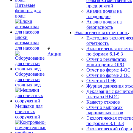
сельскохозяйственных
Питьевые
предприятий
фильтры для
Анализ почвы на
воды
плодородие
Анализ почвы на
безопасность
Экологическая отчетность
Блоки
Ежегодная экологичес
автоматики
отчетность
для насосов
Экологическая отчетн
Акции
по формам 6.1-6.3
Отчет о результатах
мониторинга ОРО
Отчет по форме 4-ОС
Оборудование
Отчет по форме 2-ОС
для очистки
Отчет по ПЭК
сточных вод
Журнал движения отх
Декларация с расчето
платы за НВОС
Кадастр отходов
Мешалки для
Отчет о выбросах
очистных
парниковых газов
сооружений
Экологическая отчетн
по формам 3.1–3.3
Экологический сбор и