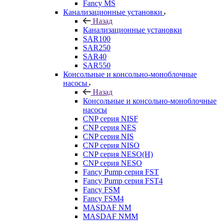
Fancy MS
Канализационные установки
Назад
Канализационные установки
SAR100
SAR250
SAR40
SAR550
Консольные и консольно-моноблочные
насосы
Назад
Консольные и консольно-моноблочные
насосы
CNP серия NISF
CNP серия NES
CNP серия NIS
CNP серия NISO
CNP серия NESO(H)
CNP серия NESO
Fancy Pump серия FST
Fancy Pump серия FST4
Fancy FSM
Fancy FSM4
MASDAF NM
MASDAF NMM