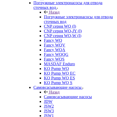
Погружные электронасосы для отвода
сточных вод
Назад
Погружные электронасосы для отвода
сточных вод
CNP серия WQ (I)
CNP серия WQ-JY (I)
CNP серия WQ-W (I)
Fancy WQ
Fancy WQV
Fancy WQA
Fancy WQQG
Fancy WQS
MASDAF Enduro
KQ Pump WQ
KQ Pump WQ EC
KQ Pump WQ ES
KQ Pump WQ S
Самовсасывающие насосы
Назад
Самовсасывающие насосы
JDW
JSW2
JSW3
JSW1