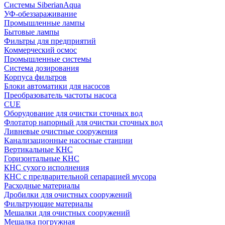
Системы SiberianAqua
УФ-обеззараживание
Промышленные лампы
Бытовые лампы
Фильтры для предприятий
Коммерческий осмос
Промышленные системы
Система дозирования
Корпуса фильтров
Блоки автоматики для насосов
Преобразователь частоты насоса
CUE
Оборудование для очистки сточных вод
Флотатор напорный для очистки сточных вод
Ливневые очистные сооружения
Канализационные насосные станции
Вертикальные КНС
Горизонтальные КНС
КНС сухого исполнения
КНС с предварительной сепарацией мусора
Расходные материалы
Дробилки для очистных сооружений
Фильтрующие материалы
Мешалки для очистных сооружений
Мешалка погружная