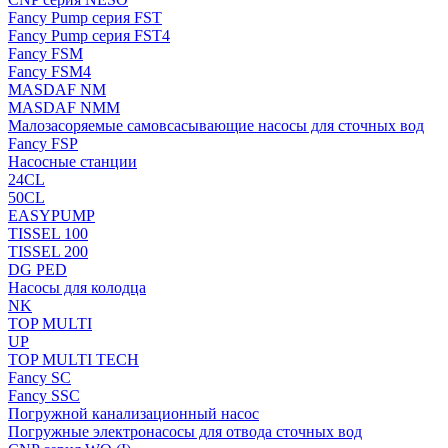
Fancy Pump серия FST
Fancy Pump серия FST4
Fancy FSM
Fancy FSM4
MASDAF NM
MASDAF NMM
Малозасоряемые самовсасывающие насосы для сточных вод
Fancy FSP
Насосные станции
24CL
50CL
EASYPUMP
TISSEL 100
TISSEL 200
DG PED
Насосы для колодца
NK
TOP MULTI
UP
TOP MULTI TECH
Fancy SC
Fancy SSC
Погружной канализационный насос
Погружные электронасосы для отвода сточных вод