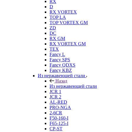
RX
D
RX VORTEX
TOP LA
TOP VORTEX GM
ZD
DC
RX GM
RX VORTEX GM
TEX
Fancy L
Fancy SPS
Fancy QDXS
Fancy KBZ
Из нержавеющей стали
Назад
Из нержавеющей стали
JCR 1
JCR 2
AL-RED
PRO-NGA
2-6CR
F50-160-I
F65-125-I
CP-ST