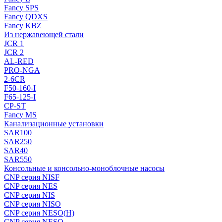
Fancy SPS
Fancy QDXS
Fancy KBZ
Из нержавеющей стали
JCR 1
JCR 2
AL-RED
PRO-NGA
2-6CR
F50-160-I
F65-125-I
CP-ST
Fancy MS
Канализационные установки
SAR100
SAR250
SAR40
SAR550
Консольные и консольно-моноблочные насосы
CNP серия NISF
CNP серия NES
CNP серия NIS
CNP серия NISO
CNP серия NESO(H)
CNP серия NESO