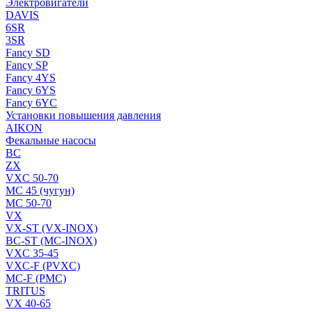
Электровигатели
DAVIS
6SR
3SR
Fancy SD
Fancy SP
Fancy 4YS
Fancy 6YS
Fancy 6YC
Установки повышения давления
AIKON
Фекальные насосы
BC
ZX
VXC 50-70
MC 45 (чугун)
MC 50-70
VX
VX-ST (VX-INOX)
BC-ST (MC-INOX)
VXC 35-45
VXC-F (PVXC)
MC-F (PMC)
TRITUS
VX 40-65