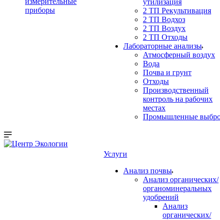
измерительные
утилизация
приборы
2 ТП Рекультивация
2 ТП Водхоз
2 ТП Воздух
2 ТП Отходы
Лабораторные анализы
Атмосферный воздух
Вода
Почва и грунт
Отходы
Производственный
контроль на рабочих
местах
Промышленные выбр
Услуги
Анализ почвы
Анализ органических/
органоминеральных
удобрений
Анализ
органических/