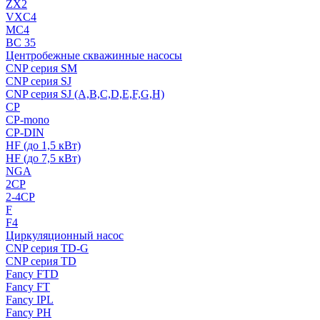
ZX2
VXC4
MC4
BC 35
Центробежные скважинные насосы
CNP серия SM
CNP серия SJ
CNP серия SJ (A,B,C,D,E,F,G,H)
CP
CP-mono
CP-DIN
HF (до 1,5 кВт)
HF (до 7,5 кВт)
NGA
2CP
2-4CP
F
F4
Циркуляционный насос
CNP серия TD-G
CNP серия TD
Fancy FTD
Fancy FT
Fancy IPL
Fancy PH