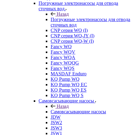
Погружные электронасосы для отвода
сточных вод
Назад
Погружные электронасосы для отвода
сточных вод
CNP серия WQ (I)
CNP серия WQ-JY (I)
CNP серия WQ-W (I)
Fancy WQ
Fancy WQV
Fancy WQA
Fancy WQQG
Fancy WQS
MASDAF Enduro
KQ Pump WQ
KQ Pump WQ EC
KQ Pump WQ ES
KQ Pump WQ S
Самовсасывающие насосы
Назад
Самовсасывающие насосы
JDW
JSW2
JSW3
JSW1