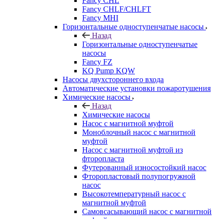
Fancy CHL
Fancy CHLF/CHLFT
Fancy MHI
Горизонтальные одноступенчатые насосы
Назад
Горизонтальные одноступенчатые
насосы
Fancy FZ
KQ Pump KQW
Насосы двухстороннего входа
Автоматические установки пожаротушения
Химические насосы
Назад
Химические насосы
Насос с магнитной муфтой
Моноблочный насос с магнитной
муфтой
Насос с магнитной муфтой из
фторопласта
Футерованный износостойкий насос
Фторопластовый полупогружной
насос
Высокотемпературный насос с
магнитной муфтой
Самовсасывающий насос с магнитной