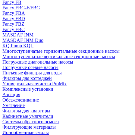
Fancy FB
Fancy FBG-F/FBG
Fancy FBA
Fancy FBD
Fancy FBZ
Fancy FBC
MASDAF INM
MASDAF INM-Duo
KQ Pump KQL
Многоступенчатые горизонтальные секционные насосы
Многоступенчатые вертикальные секционные насосы
Погружные диагональные насосы
Погружные осевые насосы
Питьевые фильтры для воды
Фильтры для коттеджей
Универсальная очистка ProMix
Комплексные установки
Аэрация
Обезжелезивание
Умягчение
Фильтры для квартиры
Кабинетные умягчители
Системы обратного осмоса
Фильтрующие материалы
Ионообменные смолы