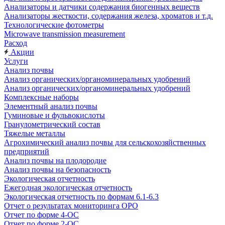
Анализаторы и датчики содержания биогенных веществ
Анализаторы жесткости, содержания железа, хроматов и т.д.
Технологические фотометры
Microwave transmission measurement
Расход
Акции
Услуги
Анализ почвы
Анализ органических/органоминеральных удобрений
Анализ органических/органоминеральных удобрений
Комплексные наборы
Элементный анализ почвы
Гуминовые и фульвокислоты
Гранулометрический состав
Тяжелые металлы
Агрохимический анализ почвы для сельскохозяйственных
предприятий
Анализ почвы на плодородие
Анализ почвы на безопасность
Экологическая отчетность
Ежегодная экологическая отчетность
Экологическая отчетность по формам 6.1-6.3
Отчет о результатах мониторинга ОРО
Отчет по форме 4-ОС
Отчет по форме 2-ОС