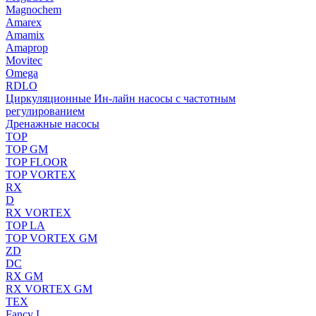
Magnochem
Amarex
Amamix
Amaprop
Movitec
Omega
RDLO
Циркуляционные Ин-лайн насосы с частотным
регулированием
Дренажные насосы
TOP
TOP GM
TOP FLOOR
TOP VORTEX
RX
D
RX VORTEX
TOP LA
TOP VORTEX GM
ZD
DC
RX GM
RX VORTEX GM
TEX
Fancy L