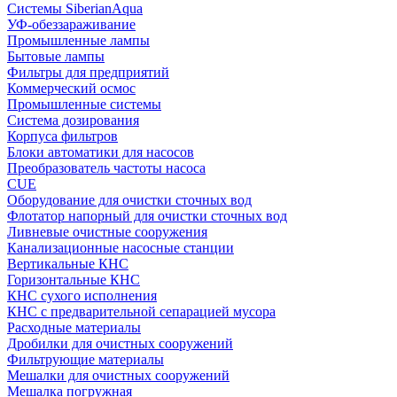
Системы SiberianAqua
УФ-обеззараживание
Промышленные лампы
Бытовые лампы
Фильтры для предприятий
Коммерческий осмос
Промышленные системы
Система дозирования
Корпуса фильтров
Блоки автоматики для насосов
Преобразователь частоты насоса
CUE
Оборудование для очистки сточных вод
Флотатор напорный для очистки сточных вод
Ливневые очистные сооружения
Канализационные насосные станции
Вертикальные КНС
Горизонтальные КНС
КНС сухого исполнения
КНС с предварительной сепарацией мусора
Расходные материалы
Дробилки для очистных сооружений
Фильтрующие материалы
Мешалки для очистных сооружений
Мешалка погружная