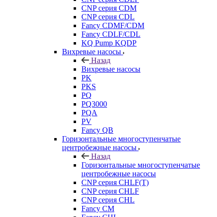
CNP серия CDM
CNP серия CDL
Fancy CDMF/CDM
Fancy CDLF/CDL
KQ Pump KQDP
Вихревые насосы
Назад
Вихревые насосы
PK
PKS
PQ
PQ3000
PQA
PV
Fancy QB
Горизонтальные многоступенчатые
центробежные насосы
Назад
Горизонтальные многоступенчатые
центробежные насосы
CNP серия CHLF(T)
CNP серия CHLF
CNP серия CHL
Fancy CM