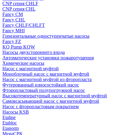
CNP серия CHLF
CNP серия CHL
Fancy CM
Fancy CHL
Fancy CHLF/CHLFT
Fancy MHI
Горизонтальные одноступенчатые насосы
Fancy FZ
KQ Pump KQW
Насосы двухстороннего входа
Автоматические установки пожаротушения
Химические насосы
Насос с магнитной муфтой
Моноблочный насос с магнитной муфтой
Насос с магнитной муфтой из фторопласта
Футерованный износостойкий насос
Фторопластовый полупогружной насос
Высокотемпературный насос с магнитной муфтой
Самовсасывающий насос с магнитной муфтой
Насос с фторопластовым покрытием
Насосы KSB
Etaline
Etabloc
Etanorm
MegaCPK