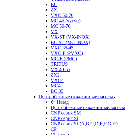
BC
ZX
VXC 50-70
MC 45 (чугун)
MC 50-70
VX
VX-ST (VX-INOX)
BC-ST (MC-INOX)
VXC 35-45
VXC-F (PVXC)
MC-F (PMC)
TRITUS
VX 40-65
ZX2
VXC4
MC4
BC 35
Центробежные скважинные насосы
Назад
Центробежные скважинные насосы
CNP серия SM
CNP серия SJ
CNP серия SJ (A,B,C,D,E,F,G,H)
CP
CP-mono