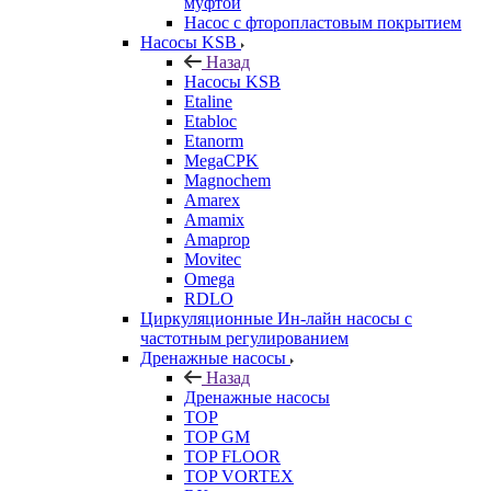
муфтой
Насос с фторопластовым покрытием
Насосы KSB
Назад
Насосы KSB
Etaline
Etabloc
Etanorm
MegaCPK
Magnochem
Amarex
Amamix
Amaprop
Movitec
Omega
RDLO
Циркуляционные Ин-лайн насосы с
частотным регулированием
Дренажные насосы
Назад
Дренажные насосы
TOP
TOP GM
TOP FLOOR
TOP VORTEX