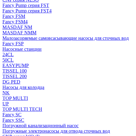
Fancy Pump серия FST
Fancy Pump серия FST4
Fancy FSM
Fancy FSM4
MASDAF NM
MASDAF NMM
Малозасоряемые самовсасывающие насосы для сточных вод
Fancy FSP
Насосные станции
24CL
50CL
EASYPUMP
TISSEL 100
TISSEL 200
DG PED
Насосы для колодца
NK
TOP MULTI
UP
TOP MULTI TECH
Fancy SC
Fancy SSC
Погружной канализационный насос
Погружные электронасосы для отвода сточных вод