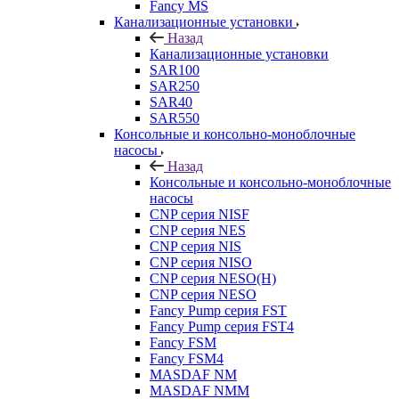
Fancy MS
Канализационные установки
Назад
Канализационные установки
SAR100
SAR250
SAR40
SAR550
Консольные и консольно-моноблочные
насосы
Назад
Консольные и консольно-моноблочные
насосы
CNP серия NISF
CNP серия NES
CNP серия NIS
CNP серия NISO
CNP серия NESO(H)
CNP серия NESO
Fancy Pump серия FST
Fancy Pump серия FST4
Fancy FSM
Fancy FSM4
MASDAF NM
MASDAF NMM