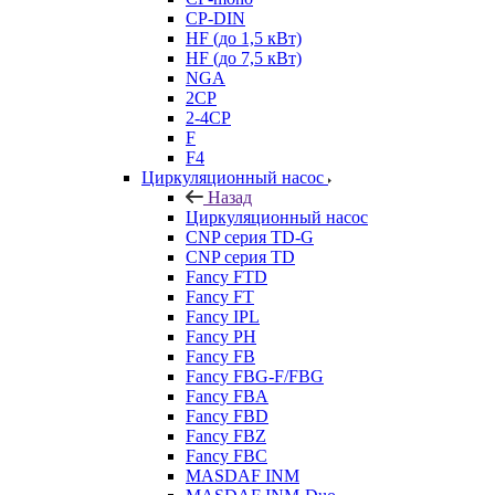
CP-DIN
HF (до 1,5 кВт)
HF (до 7,5 кВт)
NGA
2CP
2-4CP
F
F4
Циркуляционный насос
Назад
Циркуляционный насос
CNP серия TD-G
CNP серия TD
Fancy FTD
Fancy FT
Fancy IPL
Fancy PH
Fancy FB
Fancy FBG-F/FBG
Fancy FBA
Fancy FBD
Fancy FBZ
Fancy FBC
MASDAF INM