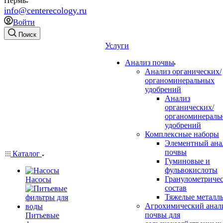
Пермь
info@centerecology.ru
Войти
Поиск
Услуги
Анализ почвы
Анализ органических/
органоминеральных
удобрений
Анализ
органических/
органоминераль
удобрений
Комплексные наборы
Элементный ана
почвы
Каталог
Гуминовые и
фульвокислоты
Гранулометриче
Насосы
состав
Тяжелые металл
Агрохимический анал
почвы для
Питьевые