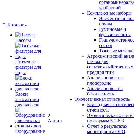
органоминераль
удобрений
Комплексные наборы
Элементный ана
почвы
Каталог
Гуминовые и
фульвокислоты
Гранулометриче
Насосы
состав
Тяжелые металл
Агрохимический анал
почвы для
Питьевые
сельскохозяйственных
фильтры для
предприятий
воды
Анализ почвы на
плодородие
Анализ почвы на
безопасность
Блоки
Экологическая отчетность
автоматики
Ежегодная экологичес
для насосов
отчетность
Экологическая отчетн
Акции
по формам 6.1-6.3
Отчет о результатах
Оборудование
мониторинга ОРО