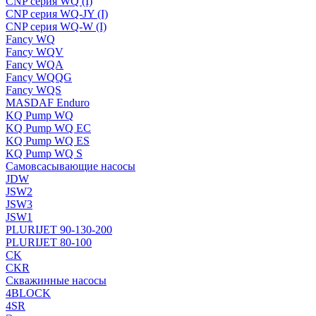
CNP серия WQ (I)
CNP серия WQ-JY (I)
CNP серия WQ-W (I)
Fancy WQ
Fancy WQV
Fancy WQA
Fancy WQQG
Fancy WQS
MASDAF Enduro
KQ Pump WQ
KQ Pump WQ EC
KQ Pump WQ ES
KQ Pump WQ S
Самовсасывающие насосы
JDW
JSW2
JSW3
JSW1
PLURIJET 90-130-200
PLURIJET 80-100
CK
CKR
Скважинные насосы
4BLOCK
4SR