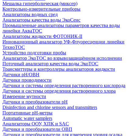
Мешалка гиперболическая (миксер)
Контрольно-измерительные приборы
Анализаторы водных сред
Анализаторы качества воды ЭкоСенс
Промышленные анализаторы параметров качества воды
линейки АкваТОС
Анализаторы жидкости ФОТОНИК-II
Инновационный анализатор УФ-Флуоресценции линейки
ТехноТОС
Устройство подготовки пробы
Анализатор ЭкоТОС во взрывозащищённом исполнении
Поточный анализатор качества воды ЭкоТОС
Трансмиттеры и контроллеры анализаторов жидкости
Датчики рН/ОВН
Датчики проводимости
Датчики и системы определения растворенного кислорода
Датчики и системы определения растворенного хлора
Измерение мутности
Датчики и преобразователи pH
Disinfection and chlorine sensors and transmitters
Портативные pH-метры
Automatic water samplers
Анализаторы ООУ, ХПК и SAC
Датчики и преобразователи ОВП
Датчики и преобразователи для измерения уровня осадка