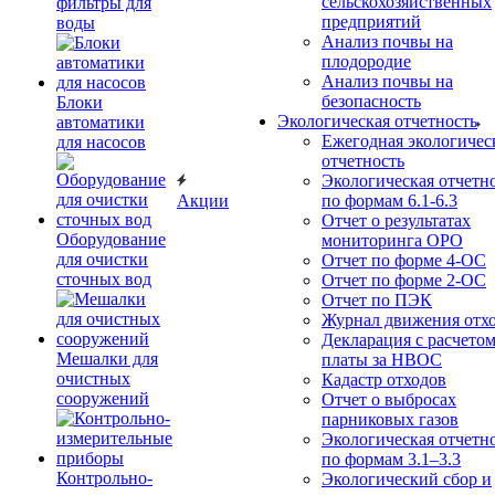
сельскохозяйственных
фильтры для
предприятий
воды
Анализ почвы на
плодородие
Анализ почвы на
безопасность
Блоки
Экологическая отчетность
автоматики
Ежегодная экологичес
для насосов
отчетность
Экологическая отчетн
Акции
по формам 6.1-6.3
Отчет о результатах
Оборудование
мониторинга ОРО
для очистки
Отчет по форме 4-ОС
сточных вод
Отчет по форме 2-ОС
Отчет по ПЭК
Журнал движения отх
Декларация с расчето
Мешалки для
платы за НВОС
очистных
Кадастр отходов
сооружений
Отчет о выбросах
парниковых газов
Экологическая отчетн
по формам 3.1–3.3
Контрольно-
Экологический сбор и