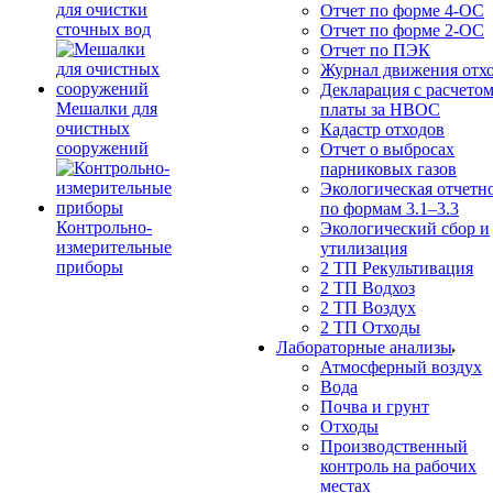
для очистки
Отчет по форме 4-ОС
сточных вод
Отчет по форме 2-ОС
Отчет по ПЭК
Журнал движения отх
Декларация с расчето
Мешалки для
платы за НВОС
очистных
Кадастр отходов
сооружений
Отчет о выбросах
парниковых газов
Экологическая отчетн
по формам 3.1–3.3
Контрольно-
Экологический сбор и
измерительные
утилизация
приборы
2 ТП Рекультивация
2 ТП Водхоз
2 ТП Воздух
2 ТП Отходы
Лабораторные анализы
Атмосферный воздух
Вода
Почва и грунт
Отходы
Производственный
контроль на рабочих
местах