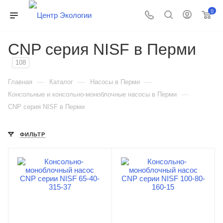
0
CNP серия NISF в Перми
108
—
—
—
Главная
Каталог
Насосы в Перми
—
Консольные и консольно-моноблочные насосы в Перми
CNP серия NISF в Перми
ФИЛЬТР