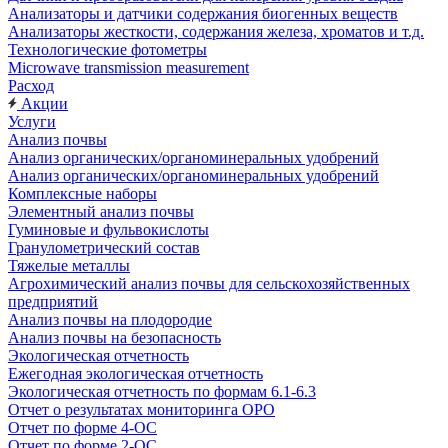
Анализаторы и датчики содержания биогенных веществ
Анализаторы жесткости, содержания железа, хроматов и т.д.
Технологические фотометры
Microwave transmission measurement
Расход
Акции
Услуги
Анализ почвы
Анализ органических/органоминеральных удобрений
Анализ органических/органоминеральных удобрений
Комплексные наборы
Элементный анализ почвы
Гуминовые и фульвокислоты
Гранулометрический состав
Тяжелые металлы
Агрохимический анализ почвы для сельскохозяйственных
предприятий
Анализ почвы на плодородие
Анализ почвы на безопасность
Экологическая отчетность
Ежегодная экологическая отчетность
Экологическая отчетность по формам 6.1-6.3
Отчет о результатах мониторинга ОРО
Отчет по форме 4-ОС
Отчет по форме 2-ОС