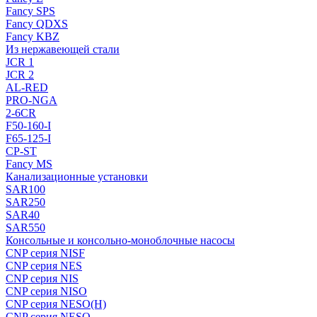
Fancy SPS
Fancy QDXS
Fancy KBZ
Из нержавеющей стали
JCR 1
JCR 2
AL-RED
PRO-NGA
2-6CR
F50-160-I
F65-125-I
CP-ST
Fancy MS
Канализационные установки
SAR100
SAR250
SAR40
SAR550
Консольные и консольно-моноблочные насосы
CNP серия NISF
CNP серия NES
CNP серия NIS
CNP серия NISO
CNP серия NESO(H)
CNP серия NESO