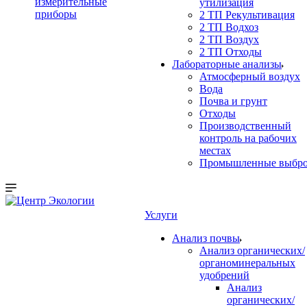
измерительные
утилизация
приборы
2 ТП Рекультивация
2 ТП Водхоз
2 ТП Воздух
2 ТП Отходы
Лабораторные анализы
Атмосферный воздух
Вода
Почва и грунт
Отходы
Производственный
контроль на рабочих
местах
Промышленные выбр
Услуги
Анализ почвы
Анализ органических/
органоминеральных
удобрений
Анализ
органических/