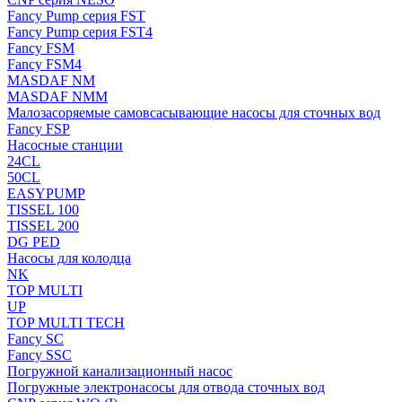
Fancy Pump серия FST
Fancy Pump серия FST4
Fancy FSM
Fancy FSM4
MASDAF NM
MASDAF NMM
Малозасоряемые самовсасывающие насосы для сточных вод
Fancy FSP
Насосные станции
24CL
50CL
EASYPUMP
TISSEL 100
TISSEL 200
DG PED
Насосы для колодца
NK
TOP MULTI
UP
TOP MULTI TECH
Fancy SC
Fancy SSC
Погружной канализационный насос
Погружные электронасосы для отвода сточных вод