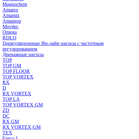
Magnochem
Amarex
Amamix
Amaprop
Movitec
Omega
RDLO
Циркуляционные Ин-лайн насосы с частотным
регулированием
Дренажные насосы
TOP
TOP GM
TOP FLOOR
TOP VORTEX
RX
D
RX VORTEX
TOP LA
TOP VORTEX GM
ZD
DC
RX GM
RX VORTEX GM
TEX
Fancy L