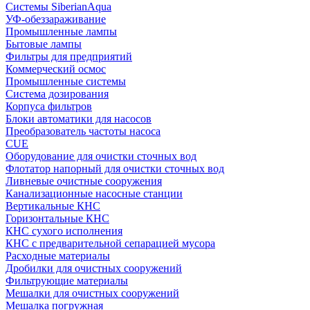
Системы SiberianAqua
УФ-обеззараживание
Промышленные лампы
Бытовые лампы
Фильтры для предприятий
Коммерческий осмос
Промышленные системы
Система дозирования
Корпуса фильтров
Блоки автоматики для насосов
Преобразователь частоты насоса
CUE
Оборудование для очистки сточных вод
Флотатор напорный для очистки сточных вод
Ливневые очистные сооружения
Канализационные насосные станции
Вертикальные КНС
Горизонтальные КНС
КНС сухого исполнения
КНС с предварительной сепарацией мусора
Расходные материалы
Дробилки для очистных сооружений
Фильтрующие материалы
Мешалки для очистных сооружений
Мешалка погружная