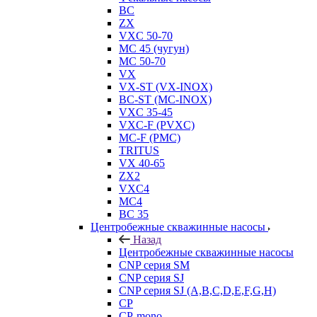
BC
ZX
VXC 50-70
MC 45 (чугун)
MC 50-70
VX
VX-ST (VX-INOX)
BC-ST (MC-INOX)
VXC 35-45
VXC-F (PVXC)
MC-F (PMC)
TRITUS
VX 40-65
ZX2
VXC4
MC4
BC 35
Центробежные скважинные насосы
Назад
Центробежные скважинные насосы
CNP серия SM
CNP серия SJ
CNP серия SJ (A,B,C,D,E,F,G,H)
CP
CP-mono