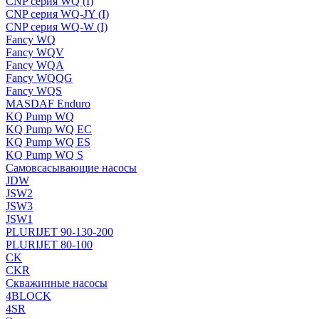
CNP серия WQ (I)
CNP серия WQ-JY (I)
CNP серия WQ-W (I)
Fancy WQ
Fancy WQV
Fancy WQA
Fancy WQQG
Fancy WQS
MASDAF Enduro
KQ Pump WQ
KQ Pump WQ EC
KQ Pump WQ ES
KQ Pump WQ S
Самовсасывающие насосы
JDW
JSW2
JSW3
JSW1
PLURIJET 90-130-200
PLURIJET 80-100
CK
CKR
Скважинные насосы
4BLOCK
4SR