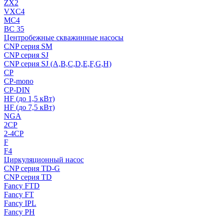
ZX2
VXC4
MC4
BC 35
Центробежные скважинные насосы
CNP серия SM
CNP серия SJ
CNP серия SJ (A,B,C,D,E,F,G,H)
CP
CP-mono
CP-DIN
HF (до 1,5 кВт)
HF (до 7,5 кВт)
NGA
2CP
2-4CP
F
F4
Циркуляционный насос
CNP серия TD-G
CNP серия TD
Fancy FTD
Fancy FT
Fancy IPL
Fancy PH