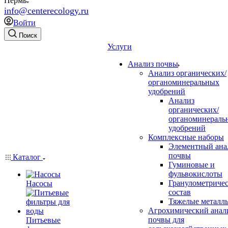
Пермь
info@centerecology.ru
Войти
Поиск
Услуги
Анализ почвы
Анализ органических/
органоминеральных
удобрений
Анализ
органических/
органоминераль
удобрений
Комплексные наборы
Элементный ана
почвы
Каталог
Гуминовые и
фульвокислоты
Гранулометриче
Насосы
состав
Тяжелые металл
Агрохимический анал
почвы для
Питьевые