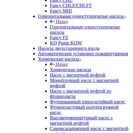
Fancy CHL
Fancy CHLF/CHLFT
Fancy MHI
Горизонтальные одноступенчатые насосы
Назад
Горизонтальные одноступенчатые
насосы
Fancy FZ
KQ Pump KQW
Насосы двухстороннего входа
Автоматические установки пожаротушения
Химические насосы
Назад
Химические насосы
Насос с магнитной муфтой
Моноблочный насос с магнитной
муфтой
Насос с магнитной муфтой из
фторопласта
Футерованный износостойкий насос
Фторопластовый полупогружной
насос
Высокотемпературный насос с
магнитной муфтой
Самовсасывающий насос с магнитной