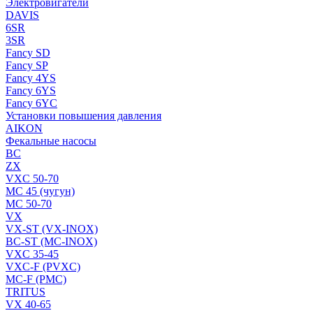
Электровигатели
DAVIS
6SR
3SR
Fancy SD
Fancy SP
Fancy 4YS
Fancy 6YS
Fancy 6YC
Установки повышения давления
AIKON
Фекальные насосы
BC
ZX
VXC 50-70
MC 45 (чугун)
MC 50-70
VX
VX-ST (VX-INOX)
BC-ST (MC-INOX)
VXC 35-45
VXC-F (PVXC)
MC-F (PMC)
TRITUS
VX 40-65