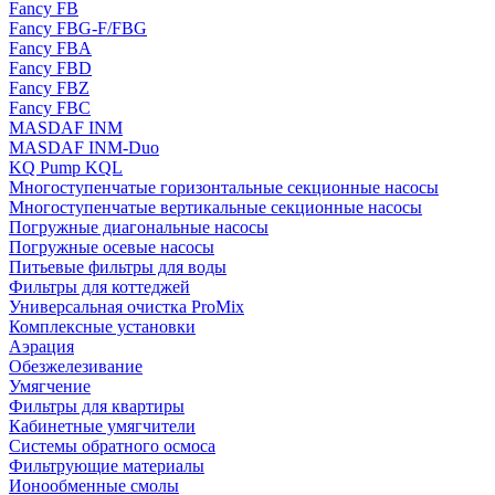
Fancy FB
Fancy FBG-F/FBG
Fancy FBA
Fancy FBD
Fancy FBZ
Fancy FBC
MASDAF INM
MASDAF INM-Duo
KQ Pump KQL
Многоступенчатые горизонтальные секционные насосы
Многоступенчатые вертикальные секционные насосы
Погружные диагональные насосы
Погружные осевые насосы
Питьевые фильтры для воды
Фильтры для коттеджей
Универсальная очистка ProMix
Комплексные установки
Аэрация
Обезжелезивание
Умягчение
Фильтры для квартиры
Кабинетные умягчители
Системы обратного осмоса
Фильтрующие материалы
Ионообменные смолы