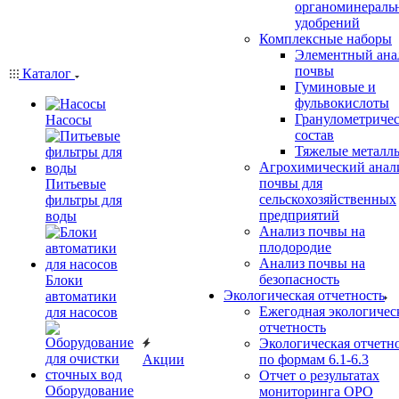
органоминераль
удобрений
Комплексные наборы
Элементный ана
почвы
Каталог
Гуминовые и
фульвокислоты
Гранулометриче
Насосы
состав
Тяжелые металл
Агрохимический анал
почвы для
Питьевые
сельскохозяйственных
фильтры для
предприятий
воды
Анализ почвы на
плодородие
Анализ почвы на
безопасность
Блоки
Экологическая отчетность
автоматики
Ежегодная экологичес
для насосов
отчетность
Экологическая отчетн
Акции
по формам 6.1-6.3
Отчет о результатах
Оборудование
мониторинга ОРО