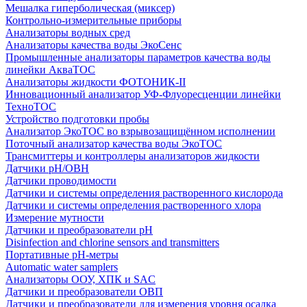
Мешалка гиперболическая (миксер)
Контрольно-измерительные приборы
Анализаторы водных сред
Анализаторы качества воды ЭкоСенс
Промышленные анализаторы параметров качества воды
линейки АкваТОС
Анализаторы жидкости ФОТОНИК-II
Инновационный анализатор УФ-Флуоресценции линейки
ТехноТОС
Устройство подготовки пробы
Анализатор ЭкоТОС во взрывозащищённом исполнении
Поточный анализатор качества воды ЭкоТОС
Трансмиттеры и контроллеры анализаторов жидкости
Датчики рН/ОВН
Датчики проводимости
Датчики и системы определения растворенного кислорода
Датчики и системы определения растворенного хлора
Измерение мутности
Датчики и преобразователи pH
Disinfection and chlorine sensors and transmitters
Портативные pH-метры
Automatic water samplers
Анализаторы ООУ, ХПК и SAC
Датчики и преобразователи ОВП
Датчики и преобразователи для измерения уровня осадка