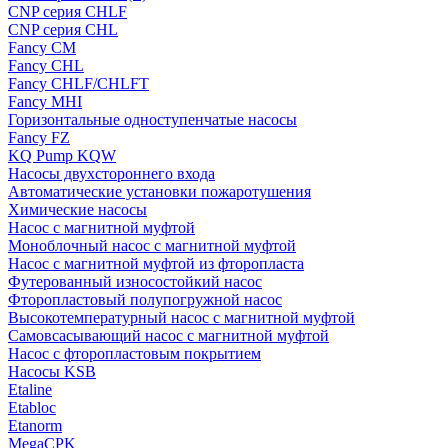
CNP серия CHLF
CNP серия CHL
Fancy CM
Fancy CHL
Fancy CHLF/CHLFT
Fancy MHI
Горизонтальные одноступенчатые насосы
Fancy FZ
KQ Pump KQW
Насосы двухстороннего входа
Автоматические установки пожаротушения
Химические насосы
Насос с магнитной муфтой
Моноблочный насос с магнитной муфтой
Насос с магнитной муфтой из фторопласта
Футерованный износостойкий насос
Фторопластовый полупогружной насос
Высокотемпературный насос с магнитной муфтой
Самовсасывающий насос с магнитной муфтой
Насос с фторопластовым покрытием
Насосы KSB
Etaline
Etabloc
Etanorm
MegaCPK