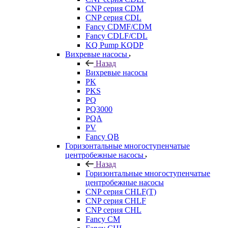
CNP серия CDM
CNP серия CDL
Fancy CDMF/CDM
Fancy CDLF/CDL
KQ Pump KQDP
Вихревые насосы
Назад
Вихревые насосы
PK
PKS
PQ
PQ3000
PQA
PV
Fancy QB
Горизонтальные многоступенчатые
центробежные насосы
Назад
Горизонтальные многоступенчатые
центробежные насосы
CNP серия CHLF(T)
CNP серия CHLF
CNP серия CHL
Fancy CM