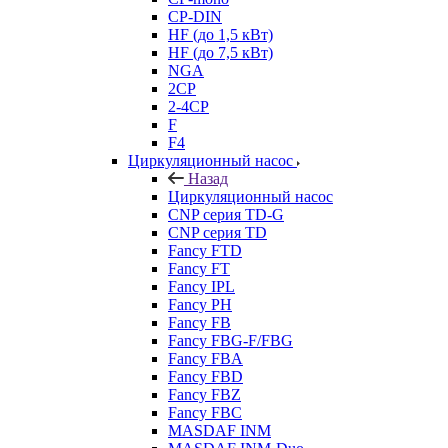
CP-DIN
HF (до 1,5 кВт)
HF (до 7,5 кВт)
NGA
2CP
2-4CP
F
F4
Циркуляционный насос
Назад
Циркуляционный насос
CNP серия TD-G
CNP серия TD
Fancy FTD
Fancy FT
Fancy IPL
Fancy PH
Fancy FB
Fancy FBG-F/FBG
Fancy FBA
Fancy FBD
Fancy FBZ
Fancy FBC
MASDAF INM