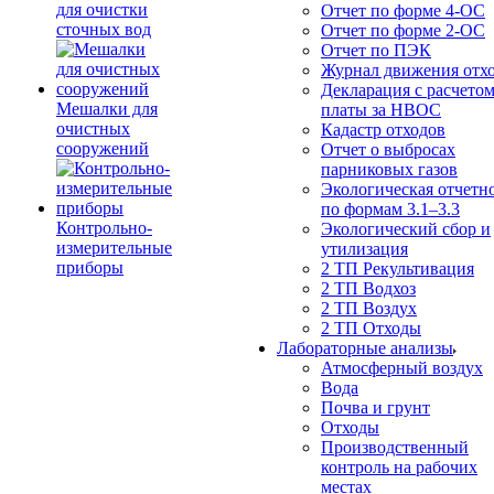
для очистки
Отчет по форме 4-ОС
сточных вод
Отчет по форме 2-ОС
Отчет по ПЭК
Журнал движения отх
Декларация с расчето
Мешалки для
платы за НВОС
очистных
Кадастр отходов
сооружений
Отчет о выбросах
парниковых газов
Экологическая отчетн
по формам 3.1–3.3
Контрольно-
Экологический сбор и
измерительные
утилизация
приборы
2 ТП Рекультивация
2 ТП Водхоз
2 ТП Воздух
2 ТП Отходы
Лабораторные анализы
Атмосферный воздух
Вода
Почва и грунт
Отходы
Производственный
контроль на рабочих
местах