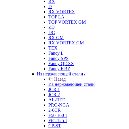
RX
D
RX VORTEX
TOP LA
TOP VORTEX GM
ZD
DC
RX GM
RX VORTEX GM
TEX
Fancy L
Fancy SPS
Fancy QDXS
Fancy KBZ
Из нержавеющей стали
Назад
Из нержавеющей стали
JCR 1
JCR 2
AL-RED
PRO-NGA
2-6CR
F50-160-I
F65-125-I
CP-ST