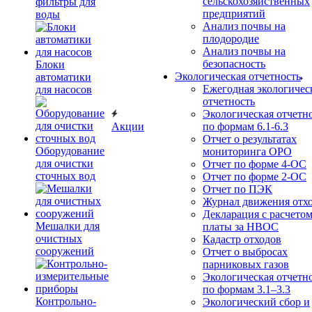
сельскохозяйственных
фильтры для
предприятий
воды
Анализ почвы на
плодородие
Анализ почвы на
безопасность
Блоки
Экологическая отчетность
автоматики
Ежегодная экологичес
для насосов
отчетность
Экологическая отчетн
Акции
по формам 6.1-6.3
Отчет о результатах
Оборудование
мониторинга ОРО
для очистки
Отчет по форме 4-ОС
сточных вод
Отчет по форме 2-ОС
Отчет по ПЭК
Журнал движения отх
Декларация с расчето
Мешалки для
платы за НВОС
очистных
Кадастр отходов
сооружений
Отчет о выбросах
парниковых газов
Экологическая отчетн
по формам 3.1–3.3
Контрольно-
Экологический сбор и