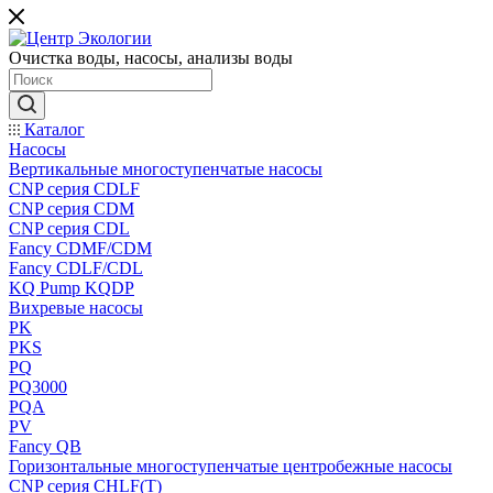
Очистка воды, насосы, анализы воды
Каталог
Насосы
Вертикальные многоступенчатые насосы
CNP серия CDLF
CNP серия CDM
CNP серия CDL
Fancy CDMF/CDM
Fancy CDLF/CDL
KQ Pump KQDP
Вихревые насосы
PK
PKS
PQ
PQ3000
PQA
PV
Fancy QB
Горизонтальные многоступенчатые центробежные насосы
CNP серия CHLF(T)