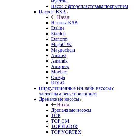
муфтой
Насос с фторопластовым покрытием
Насосы KSB
Назад
Насосы KSB
Etaline
Etabloc
Etanorm
MegaCPK
Magnochem
Amarex
Amamix
Amaprop
Movitec
Omega
RDLO
Циркуляционные Ин-лайн насосы с
частотным регулированием
Дренажные насосы
Назад
Дренажные насосы
TOP
TOP GM
TOP FLOOR
TOP VORTEX