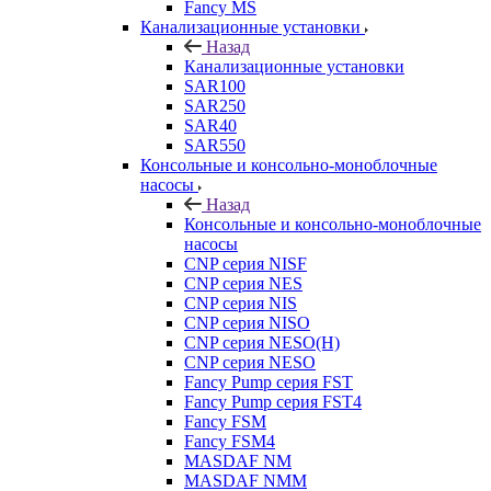
Fancy MS
Канализационные установки
Назад
Канализационные установки
SAR100
SAR250
SAR40
SAR550
Консольные и консольно-моноблочные
насосы
Назад
Консольные и консольно-моноблочные
насосы
CNP серия NISF
CNP серия NES
CNP серия NIS
CNP серия NISO
CNP серия NESO(H)
CNP серия NESO
Fancy Pump серия FST
Fancy Pump серия FST4
Fancy FSM
Fancy FSM4
MASDAF NM
MASDAF NMM