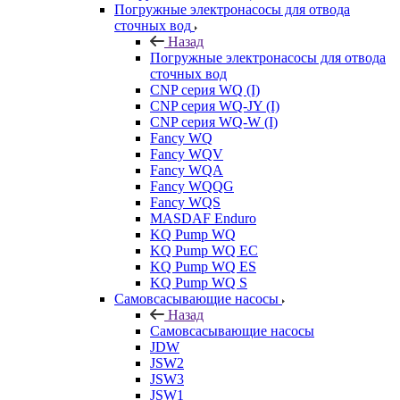
Погружные электронасосы для отвода
сточных вод
Назад
Погружные электронасосы для отвода
сточных вод
CNP серия WQ (I)
CNP серия WQ-JY (I)
CNP серия WQ-W (I)
Fancy WQ
Fancy WQV
Fancy WQA
Fancy WQQG
Fancy WQS
MASDAF Enduro
KQ Pump WQ
KQ Pump WQ EC
KQ Pump WQ ES
KQ Pump WQ S
Самовсасывающие насосы
Назад
Самовсасывающие насосы
JDW
JSW2
JSW3
JSW1