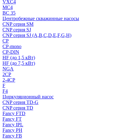
VXC4
MC4
BC 35
Центробежные скважинные насосы
CNP серия SM
CNP серия SJ
CNP серия SJ (A,B,C,D,E,F,G,H)
CP
CP-mono
CP-DIN
HF (до 1,5 кВт)
HF (до 7,5 кВт)
NGA
2CP
2-4CP
F
F4
Циркуляционный насос
CNP серия TD-G
CNP серия TD
Fancy FTD
Fancy FT
Fancy IPL
Fancy PH
Fancy FB