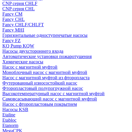
CNP серия CHLF
CNP серия CHL
Fancy CM
Fancy CHL
Fancy CHLF/CHLFT
Fancy MHI
Горизонтальные одноступенчатые насосы
Fancy FZ
KQ Pump KQW
Насосы двухстороннего входа
Автоматические установки пожаротушения
Химические насосы
Насос с магнитной муфтой
Моноблочный насос с магнитной муфтой
Насос с магнитной муфтой из фторопласта
Футерованный износостойкий насос
Фторопластовый полупогружной насос
Высокотемпературный насос с магнитной муфтой
Самовсасывающий насос с магнитной муфтой
Насос с фторопластовым покрытием
Насосы KSB
Etaline
Etabloc
Etanorm
MegaCPK