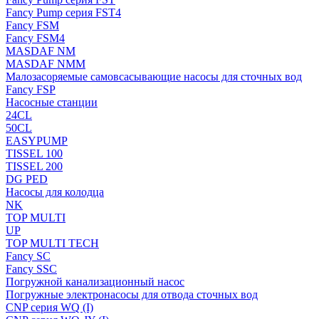
Fancy Pump серия FST4
Fancy FSM
Fancy FSM4
MASDAF NM
MASDAF NMM
Малозасоряемые самовсасывающие насосы для сточных вод
Fancy FSP
Насосные станции
24CL
50CL
EASYPUMP
TISSEL 100
TISSEL 200
DG PED
Насосы для колодца
NK
TOP MULTI
UP
TOP MULTI TECH
Fancy SC
Fancy SSC
Погружной канализационный насос
Погружные электронасосы для отвода сточных вод
CNP серия WQ (I)