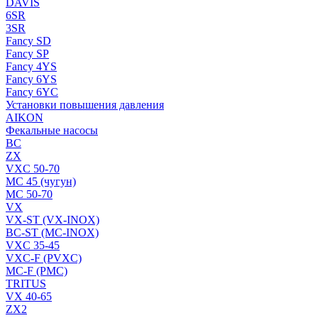
DAVIS
6SR
3SR
Fancy SD
Fancy SP
Fancy 4YS
Fancy 6YS
Fancy 6YC
Установки повышения давления
AIKON
Фекальные насосы
BC
ZX
VXC 50-70
MC 45 (чугун)
MC 50-70
VX
VX-ST (VX-INOX)
BC-ST (MC-INOX)
VXC 35-45
VXC-F (PVXC)
MC-F (PMC)
TRITUS
VX 40-65
ZX2