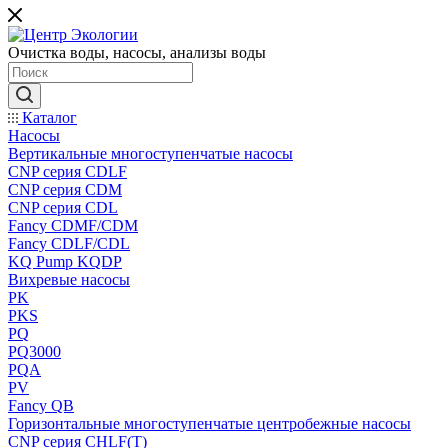
Очистка воды, насосы, анализы воды
Каталог
Насосы
Вертикальные многоступенчатые насосы
CNP серия CDLF
CNP серия CDM
CNP серия CDL
Fancy CDMF/CDM
Fancy CDLF/CDL
KQ Pump KQDP
Вихревые насосы
PK
PKS
PQ
PQ3000
PQA
PV
Fancy QB
Горизонтальные многоступенчатые центробежные насосы
CNP серия CHLF(T)