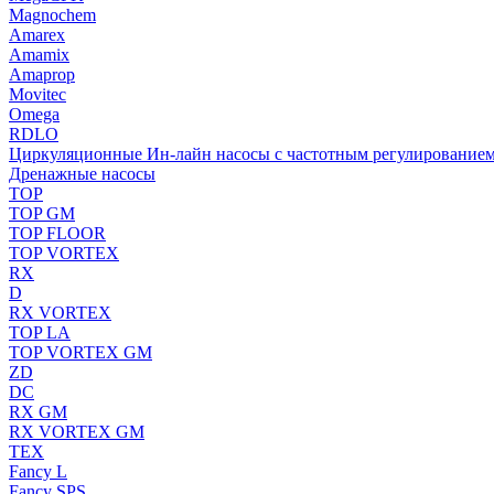
Magnochem
Amarex
Amamix
Amaprop
Movitec
Omega
RDLO
Циркуляционные Ин-лайн насосы с частотным регулирование
Дренажные насосы
TOP
TOP GM
TOP FLOOR
TOP VORTEX
RX
D
RX VORTEX
TOP LA
TOP VORTEX GM
ZD
DC
RX GM
RX VORTEX GM
TEX
Fancy L
Fancy SPS