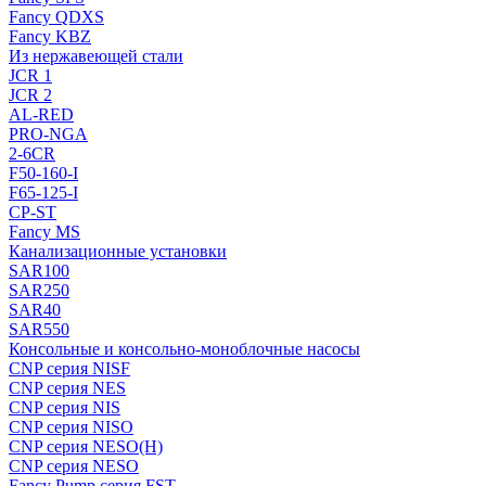
Fancy QDXS
Fancy KBZ
Из нержавеющей стали
JCR 1
JCR 2
AL-RED
PRO-NGA
2-6CR
F50-160-I
F65-125-I
CP-ST
Fancy MS
Канализационные установки
SAR100
SAR250
SAR40
SAR550
Консольные и консольно-моноблочные насосы
CNP серия NISF
CNP серия NES
CNP серия NIS
CNP серия NISO
CNP серия NESO(H)
CNP серия NESO
Fancy Pump серия FST