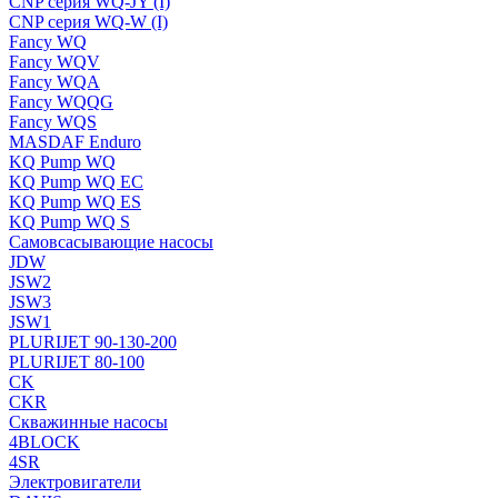
CNP серия WQ-JY (I)
CNP серия WQ-W (I)
Fancy WQ
Fancy WQV
Fancy WQA
Fancy WQQG
Fancy WQS
MASDAF Enduro
KQ Pump WQ
KQ Pump WQ EC
KQ Pump WQ ES
KQ Pump WQ S
Самовсасывающие насосы
JDW
JSW2
JSW3
JSW1
PLURIJET 90-130-200
PLURIJET 80-100
CK
CKR
Скважинные насосы
4BLOCK
4SR
Электровигатели