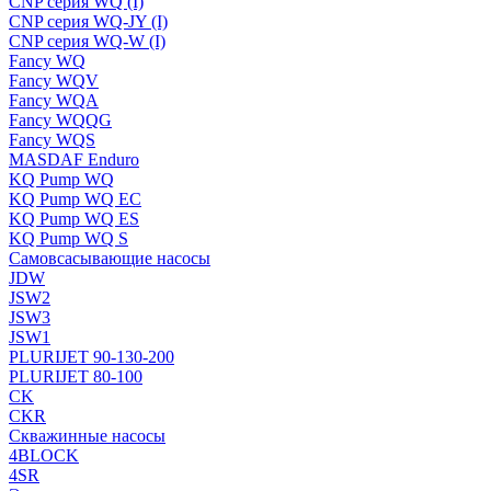
CNP серия WQ (I)
CNP серия WQ-JY (I)
CNP серия WQ-W (I)
Fancy WQ
Fancy WQV
Fancy WQA
Fancy WQQG
Fancy WQS
MASDAF Enduro
KQ Pump WQ
KQ Pump WQ EC
KQ Pump WQ ES
KQ Pump WQ S
Самовсасывающие насосы
JDW
JSW2
JSW3
JSW1
PLURIJET 90-130-200
PLURIJET 80-100
CK
CKR
Скважинные насосы
4BLOCK
4SR