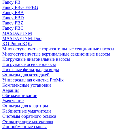
Fancy FB
Fancy FBG-F/FBG
Fancy FBA
Fancy FBD
Fancy FBZ
Fancy FBC
MASDAF INM
MASDAF INM-Duo
KQ Pump KQL
Многоступенчатые горизонтальные секционные насосы
Многоступенчатые вертикальные секционные насосы
Погружные диагональные насосы
Погружные осевые насосы
Питьевые фильтры для воды
Фильтры для коттеджей
Универсальная очистка ProMix
Комплексные установки
Аэрация
Обезжелезивание
Умягчение
Фильтры для квартиры
Кабинетные умягчители
Системы обратного осмоса
Фильтрующие материалы
Ионообменные смолы