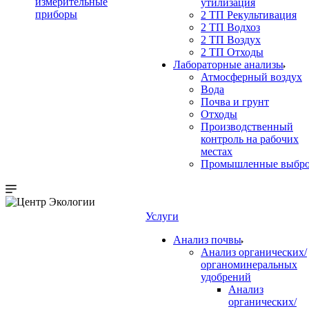
измерительные
утилизация
приборы
2 ТП Рекультивация
2 ТП Водхоз
2 ТП Воздух
2 ТП Отходы
Лабораторные анализы
Атмосферный воздух
Вода
Почва и грунт
Отходы
Производственный
контроль на рабочих
местах
Промышленные выбр
Услуги
Анализ почвы
Анализ органических/
органоминеральных
удобрений
Анализ
органических/