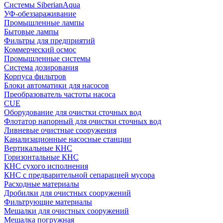
Системы SiberianAqua
УФ-обеззараживание
Промышленные лампы
Бытовые лампы
Фильтры для предприятий
Коммерческий осмос
Промышленные системы
Система дозирования
Корпуса фильтров
Блоки автоматики для насосов
Преобразователь частоты насоса
CUE
Оборудование для очистки сточных вод
Флотатор напорный для очистки сточных вод
Ливневые очистные сооружения
Канализационные насосные станции
Вертикальные КНС
Горизонтальные КНС
КНС сухого исполнения
КНС с предварительной сепарацией мусора
Расходные материалы
Дробилки для очистных сооружений
Фильтрующие материалы
Мешалки для очистных сооружений
Мешалка погружная