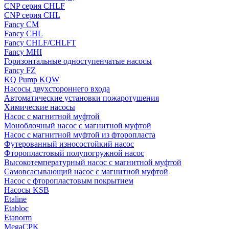
CNP серия CHLF
CNP серия CHL
Fancy CM
Fancy CHL
Fancy CHLF/CHLFT
Fancy MHI
Горизонтальные одноступенчатые насосы
Fancy FZ
KQ Pump KQW
Насосы двухстороннего входа
Автоматические установки пожаротушения
Химические насосы
Насос с магнитной муфтой
Моноблочный насос с магнитной муфтой
Насос с магнитной муфтой из фторопласта
Футерованный износостойкий насос
Фторопластовый полупогружной насос
Высокотемпературный насос с магнитной муфтой
Самовсасывающий насос с магнитной муфтой
Насос с фторопластовым покрытием
Насосы KSB
Etaline
Etabloc
Etanorm
MegaCPK