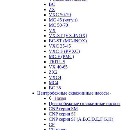
BC
ZX
VXC 50-70
MC 45 (чугун)
MC 50-70
VX
VX-ST (VX-INOX)
BC-ST (MC-INOX)
VXC 35-45
VXC-F (PVXC)
MC-F (PMC)
TRITUS
VX 40-65
ZX2
VXC4
MC4
BC 35
Центробежные скважинные насосы
Назад
Центробежные скважинные насосы
CNP серия SM
CNP серия SJ
CNP серия SJ (A,B,C,D,E,F,G,H)
CP
CP-mono