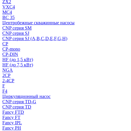
ZX2
VXC4
MC4
BC 35
Центробежные скважинные насосы
CNP серия SM
CNP серия SJ
CNP серия SJ (A,B,C,D,E,F,G,H)
CP
CP-mono
CP-DIN
HF (до 1,5 кВт)
HF (до 7,5 кВт)
NGA
2CP
2-4CP
F
F4
Циркуляционный насос
CNP серия TD-G
CNP серия TD
Fancy FTD
Fancy FT
Fancy IPL
Fancy PH