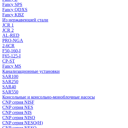
Fancy SPS
Fancy QDXS
Fancy KBZ
Из нержавеющей стали
JCR 1
JCR 2
AL-RED
PRO-NGA
2-6CR
F50-160-I
F65-125-I
CP-ST
Fancy MS
Канализационные установки
SAR100
SAR250
SAR40
SAR550
Консольные и консольно-моноблочные насосы
CNP серия NISF
CNP серия NES
CNP серия NIS
CNP серия NISO
CNP серия NESO(H)
CNP серия NESO