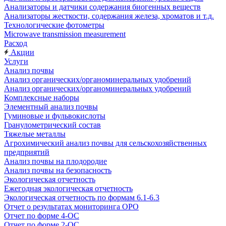
Анализаторы и датчики содержания биогенных веществ
Анализаторы жесткости, содержания железа, хроматов и т.д.
Технологические фотометры
Microwave transmission measurement
Расход
Акции
Услуги
Анализ почвы
Анализ органических/органоминеральных удобрений
Анализ органических/органоминеральных удобрений
Комплексные наборы
Элементный анализ почвы
Гуминовые и фульвокислоты
Гранулометрический состав
Тяжелые металлы
Агрохимический анализ почвы для сельскохозяйственных
предприятий
Анализ почвы на плодородие
Анализ почвы на безопасность
Экологическая отчетность
Ежегодная экологическая отчетность
Экологическая отчетность по формам 6.1-6.3
Отчет о результатах мониторинга ОРО
Отчет по форме 4-ОС
Отчет по форме 2-ОС