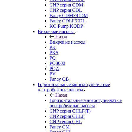
CNP серия CDM
CNP серия CDL
Fancy CDMF/CDM
Fancy CDLF/CDL
KQ Pump KQDP
Вихревые насосы
Назад
Вихревые насосы
PK
PKS
PQ
PQ3000
PQA
PV
Fancy QB
Горизонтальные многоступенчатые
центробежные насосы
Назад
Горизонтальные многоступенчатые
центробежные насосы
CNP серия CHLF(T)
CNP серия CHLF
CNP серия CHL
Fancy CM