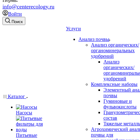
Пермь
info@centerecology.ru
Войти
Поиск
Услуги
Анализ почвы
Анализ органических/
органоминеральных
удобрений
Анализ
органических/
органоминераль
удобрений
Комплексные наборы
Элементный ана
почвы
Каталог
Гуминовые и
фульвокислоты
Гранулометриче
Насосы
состав
Тяжелые металл
Агрохимический анал
почвы для
Питьевые