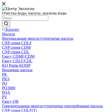
Очистка воды, насосы, анализы воды
Каталог
Насосы
Вертикальные многоступенчатые насосы
CNP серия CDLF
CNP серия CDM
CNP серия CDL
Fancy CDMF/CDM
Fancy CDLF/CDL
KQ Pump KQDP
Вихревые насосы
PK
PKS
PQ
PQ3000
PQA
PV
Fancy QB
Горизонтальные многоступенчатые центробежные насосы
CNP серия CHLF(T)