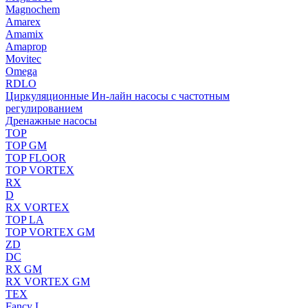
Magnochem
Amarex
Amamix
Amaprop
Movitec
Omega
RDLO
Циркуляционные Ин-лайн насосы с частотным
регулированием
Дренажные насосы
TOP
TOP GM
TOP FLOOR
TOP VORTEX
RX
D
RX VORTEX
TOP LA
TOP VORTEX GM
ZD
DC
RX GM
RX VORTEX GM
TEX
Fancy L