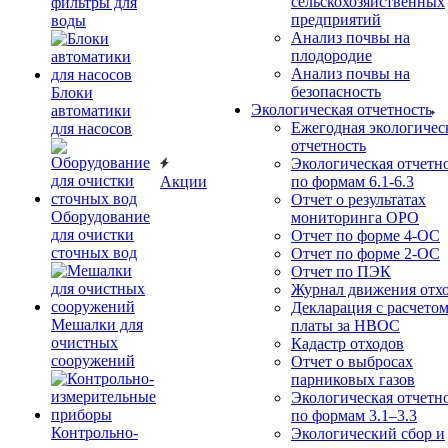
сельскохозяйственных
фильтры для
предприятий
воды
Анализ почвы на
плодородие
Анализ почвы на
безопасность
Блоки
Экологическая отчетность
автоматики
Ежегодная экологичес
для насосов
отчетность
Экологическая отчетн
Акции
по формам 6.1-6.3
Отчет о результатах
Оборудование
мониторинга ОРО
для очистки
Отчет по форме 4-ОС
сточных вод
Отчет по форме 2-ОС
Отчет по ПЭК
Журнал движения отх
Декларация с расчето
Мешалки для
платы за НВОС
очистных
Кадастр отходов
сооружений
Отчет о выбросах
парниковых газов
Экологическая отчетн
по формам 3.1–3.3
Контрольно-
Экологический сбор и