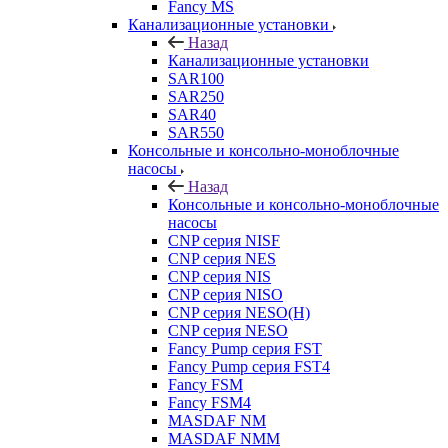
Fancy MS
Канализационные установки
Назад
Канализационные установки
SAR100
SAR250
SAR40
SAR550
Консольные и консольно-моноблочные
насосы
Назад
Консольные и консольно-моноблочные
насосы
CNP серия NISF
CNP серия NES
CNP серия NIS
CNP серия NISO
CNP серия NESO(H)
CNP серия NESO
Fancy Pump серия FST
Fancy Pump серия FST4
Fancy FSM
Fancy FSM4
MASDAF NM
MASDAF NMM