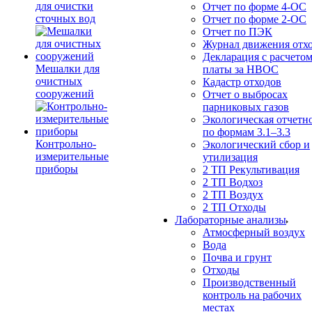
для очистки
Отчет по форме 4-ОС
сточных вод
Отчет по форме 2-ОС
Отчет по ПЭК
Журнал движения отх
Декларация с расчето
Мешалки для
платы за НВОС
очистных
Кадастр отходов
сооружений
Отчет о выбросах
парниковых газов
Экологическая отчетн
по формам 3.1–3.3
Контрольно-
Экологический сбор и
измерительные
утилизация
приборы
2 ТП Рекультивация
2 ТП Водхоз
2 ТП Воздух
2 ТП Отходы
Лабораторные анализы
Атмосферный воздух
Вода
Почва и грунт
Отходы
Производственный
контроль на рабочих
местах