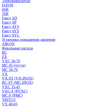
Электровигатели
DAVIS
6SR
3SR
Fancy SD
Fancy SP
Fancy 4YS
Fancy 6YS
Fancy 6YC
Установки повышения давления
AIKON
Фекальные насосы
BC
ZX
VXC 50-70
MC 45 (чугун)
MC 50-70
VX
VX-ST (VX-INOX)
BC-ST (MC-INOX)
VXC 35-45
VXC-F (PVXC)
MC-F (PMC)
TRITUS
VX 40-65