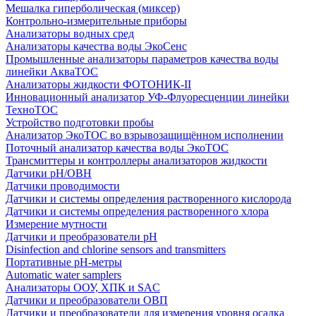
Мешалка гиперболическая (миксер)
Контрольно-измерительные приборы
Анализаторы водных сред
Анализаторы качества воды ЭкоСенс
Промышленные анализаторы параметров качества воды
линейки АкваТОС
Анализаторы жидкости ФОТОНИК-II
Инновационный анализатор УФ-Флуоресценции линейки
ТехноТОС
Устройство подготовки пробы
Анализатор ЭкоТОС во взрывозащищённом исполнении
Поточный анализатор качества воды ЭкоТОС
Трансмиттеры и контроллеры анализаторов жидкости
Датчики рН/ОВН
Датчики проводимости
Датчики и системы определения растворенного кислорода
Датчики и системы определения растворенного хлора
Измерение мутности
Датчики и преобразователи pH
Disinfection and chlorine sensors and transmitters
Портативные pH-метры
Automatic water samplers
Анализаторы ООУ, ХПК и SAC
Датчики и преобразователи ОВП
Датчики и преобразователи для измерения уровня осадка