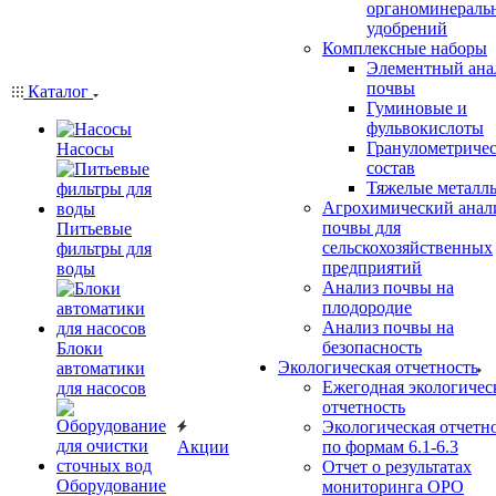
органоминераль
удобрений
Комплексные наборы
Элементный ана
почвы
Каталог
Гуминовые и
фульвокислоты
Гранулометриче
Насосы
состав
Тяжелые металл
Агрохимический анал
почвы для
Питьевые
сельскохозяйственных
фильтры для
предприятий
воды
Анализ почвы на
плодородие
Анализ почвы на
безопасность
Блоки
Экологическая отчетность
автоматики
Ежегодная экологичес
для насосов
отчетность
Экологическая отчетн
Акции
по формам 6.1-6.3
Отчет о результатах
Оборудование
мониторинга ОРО