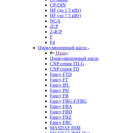
CP-DIN
HF (до 1,5 кВт)
HF (до 7,5 кВт)
NGA
2CP
2-4CP
F
F4
Циркуляционный насос
Назад
Циркуляционный насос
CNP серия TD-G
CNP серия TD
Fancy FTD
Fancy FT
Fancy IPL
Fancy PH
Fancy FB
Fancy FBG-F/FBG
Fancy FBA
Fancy FBD
Fancy FBZ
Fancy FBC
MASDAF INM