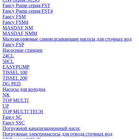
Fancy Pump серия FST
Fancy Pump серия FST4
Fancy FSM
Fancy FSM4
MASDAF NM
MASDAF NMM
Малозасоряемые самовсасывающие насосы для сточных вод
Fancy FSP
Насосные станции
24CL
50CL
EASYPUMP
TISSEL 100
TISSEL 200
DG PED
Насосы для колодца
NK
TOP MULTI
UP
TOP MULTI TECH
Fancy SC
Fancy SSC
Погружной канализационный насос
Погружные электронасосы для отвода сточных вод