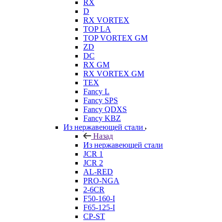
RX
D
RX VORTEX
TOP LA
TOP VORTEX GM
ZD
DC
RX GM
RX VORTEX GM
TEX
Fancy L
Fancy SPS
Fancy QDXS
Fancy KBZ
Из нержавеющей стали
Назад
Из нержавеющей стали
JCR 1
JCR 2
AL-RED
PRO-NGA
2-6CR
F50-160-I
F65-125-I
CP-ST