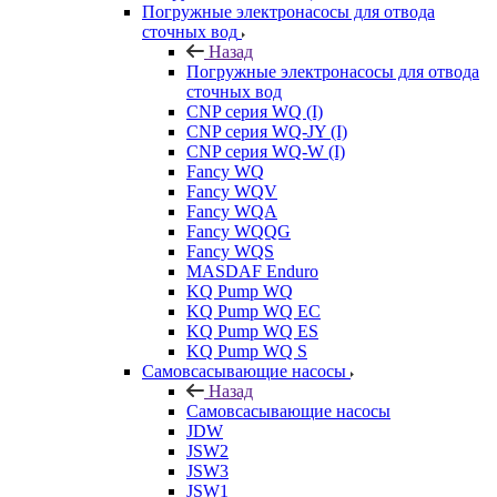
Погружные электронасосы для отвода
сточных вод
Назад
Погружные электронасосы для отвода
сточных вод
CNP серия WQ (I)
CNP серия WQ-JY (I)
CNP серия WQ-W (I)
Fancy WQ
Fancy WQV
Fancy WQA
Fancy WQQG
Fancy WQS
MASDAF Enduro
KQ Pump WQ
KQ Pump WQ EC
KQ Pump WQ ES
KQ Pump WQ S
Самовсасывающие насосы
Назад
Самовсасывающие насосы
JDW
JSW2
JSW3
JSW1