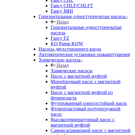
Fancy CHL
Fancy CHLF/CHLFT
Fancy MHI
Горизонтальные одноступенчатые насосы
Назад
Горизонтальные одноступенчатые
насосы
Fancy FZ
KQ Pump KQW
Насосы двухстороннего входа
Автоматические установки пожаротушения
Химические насосы
Назад
Химические насосы
Насос с магнитной муфтой
Моноблочный насос с магнитной
муфтой
Насос с магнитной муфтой из
фторопласта
Футерованный износостойкий насос
Фторопластовый полупогружной
насос
Высокотемпературный насос с
магнитной муфтой
Самовсасывающий насос с магнитной