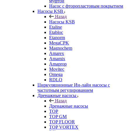
муфтой
Насос с фторопластовым покрытием
Насосы KSB
Назад
Насосы KSB
Etaline
Etabloc
Etanorm
MegaCPK
Magnochem
Amarex
Amamix
Amaprop
Movitec
Omega
RDLO
Циркуляционные Ин-лайн насосы с
частотным регулированием
Дренажные насосы
Назад
Дренажные насосы
TOP
TOP GM
TOP FLOOR
TOP VORTEX