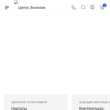
0
Мешалки SSX 140
для сточных вод
Российского производства в наличии на складе в
Москве
ПОДРОБНЕЕ
ШИРОКИЙ АССОРТИМЕНТ
ВЕДУЩИЕ МИРОВЫЕ 
Насосы
Контрольно-